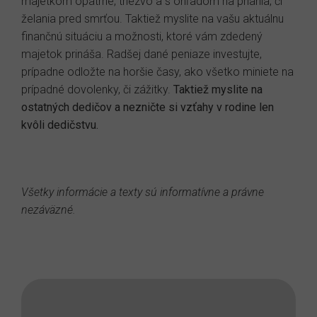
majetkom opatrne, triezvo a s ohľadom na priania, či
želania pred smrťou. Taktiež myslite na vašu aktuálnu
finančnú situáciu a možnosti, ktoré vám zdedený
majetok prináša. Radšej dané peniaze investujte,
prípadne odložte na horšie časy, ako všetko miniete na
prípadné dovolenky, či zážitky.
Taktiež myslite na
ostatných dedičov a nezničte si vzťahy v rodine len
kvôli dedičstvu.
Všetky informácie a texty sú informatívne a právne
nezáväzné.