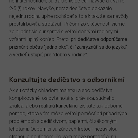
nehnuteľnostiach, sú ďalšie tisíce eur navyše a trvanie
2-5 (!) rokov. Navyše, neraz dedičstvo dokázalo
nejednu rodinu úplne rozhádať a to až tak, že sa navždy
prestali baviť a stretávať. Pričom zo skúseností vieme,
že aj pár tisíc eur spraví s veľmi dobrými rodinnými
vzťahmi úplný koniec. Preto,
pri dedičstve odporúčame
prižmúriť občas "jedno oko", či "zahryznúť sa do jazyka"
a vedieť ustúpiť pre "dobro v rodine"
.
Konzultujte dedičstvo s odborníkmi
Ak sú otázky ohľadom majetku alebo dedičstva
komplikované, oslovte notára, právnika, súdneho
znalca, alebo
realitnú kanceláriu
, získate tak odbornú
pomoc, ktorá vám môže veľmi pomôcť pri prípadných
problémoch s dedičstvom, papiermi, či zákonnými
lehotami. Odborníci sú zároveň treťou - nezávislou
stranou a pohľadom, čo vám môže pomôcť aj pri