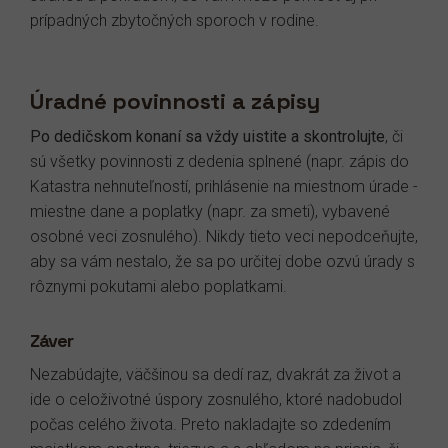
prípadných zbytočných sporoch v rodine.
Úradné povinnosti a zápisy
Po dedičskom konaní sa vždy uistite a skontrolujte
, či
sú všetky povinnosti z dedenia splnené (napr. zápis do
Katastra nehnuteľností, prihlásenie na miestnom úrade -
miestne dane a poplatky (napr. za smeti), vybavené
osobné veci zosnulého). Nikdy tieto veci nepodceňujte,
aby sa vám nestalo, že sa po určitej dobe ozvú úrady s
rôznymi pokutami alebo poplatkami.
Záver
Nezabúdajte, väčšinou sa dedí raz, dvakrát za život a
ide o celoživotné úspory zosnulého, ktoré nadobudol
počas celého života. Preto nakladajte so zdedením