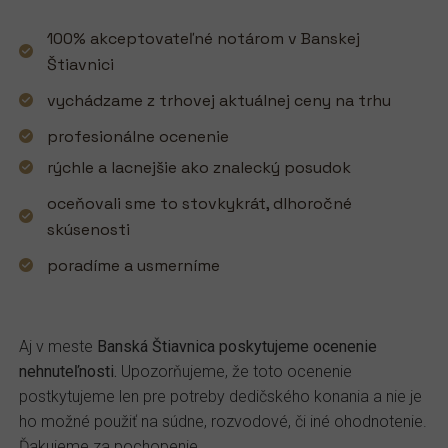
100% akceptovateľné notárom v Banskej
Štiavnici
vychádzame z trhovej aktuálnej ceny na trhu
profesionálne ocenenie
rýchle a lacnejšie ako znalecký posudok
oceňovali sme to stovkykrát, dlhoročné
skúsenosti
poradíme a usmerníme
Aj v meste
Banská Štiavnica poskytujeme ocenenie
nehnuteľnosti.
Upozorňujeme, že toto ocenenie
postkytujeme len pre potreby dedičského konania a nie je
ho možné použiť na súdne, rozvodové, či iné ohodnotenie.
Ďakujeme za pochopenie.