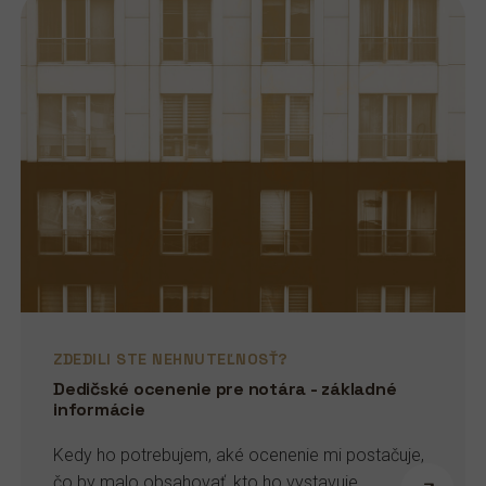
ZDEDILI STE NEHNUTEĽNOSŤ?
Dedičské ocenenie pre notára - základné
informácie
Kedy ho potrebujem, aké ocenenie mi postačuje,
čo by malo obsahovať, kto ho vystavuje...