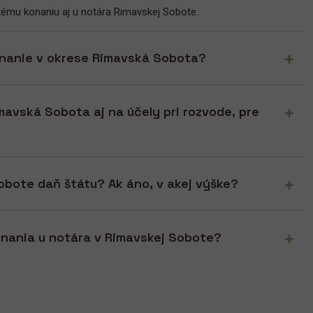
kému konaniu aj u notára Rimavskej Sobote
.
onanie v okrese Rimavská Sobota?
avská Sobota aj na účely pri rozvode, pre
obote daň štátu? Ak áno, v akej výške?
konania u notára v Rimavskej Sobote?