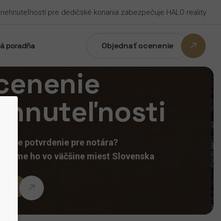
nehnuteľností pre dedičské konania zabezpečuje HALO reality
Objednať ocenenie
á poradňa
cenenie
ehnuteľnosti
ujete potvrdenie pre notára?
cujeme ho vo väčšine miest Slovenska
ednať