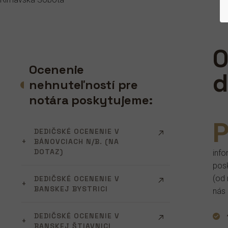
O
Ocenenie
d
nehnuteľností pre
notára poskytujeme:
DEDIČSKÉ OCENENIE V
BÁNOVCIACH N/B. (NA
DOTAZ)
info
posk
(od 
DEDIČSKÉ OCENENIE V
BANSKEJ BYSTRICI
nás 
DEDIČSKÉ OCENENIE V
BANSKEJ ŠTIAVNICI