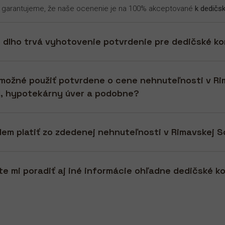
 garantujeme, že naše ocenenie je na 100% akceptované
k dedičs
 dlho trvá vyhotovenie potvrdenie pre dedičské k
možné použiť potvrdene o cene nehnuteľnosti v Rim
, hypotekárny úver a podobne?
em platiť zo zdedenej nehnuteľnosti v Rimavskej S
te mi poradiť aj iné informácie ohľadne dedičské 