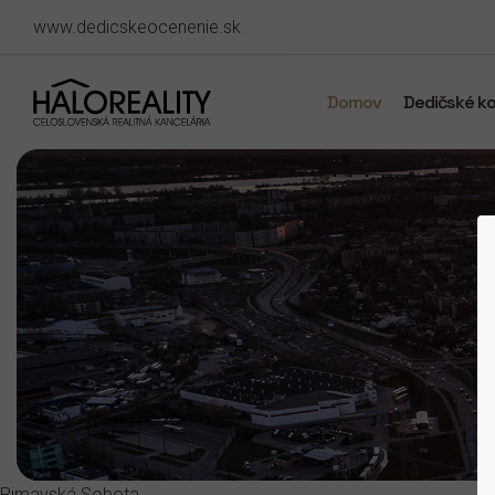
www.dedicskeocenenie.sk
Domov
Dedičské k
Rimavská Sobota