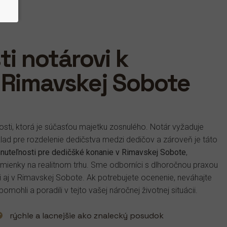
i notárovi k
 Rimavskej Sobote
nosti, ktorá je súčasťou majetku zosnulého. Notár vyžaduje
klad pre rozdelenie dedičstva medzi dedičov a zároveň je táto
nuteľnosti pre dedičšké konanie v Rimavskej Sobote
,
mienky na realitnom trhu. Sme odborníci s dlhoročnou praxou
aj v Rimavskej Sobote. Ak potrebujete ocenenie, neváhajte
hli a poradili v tejto vašej náročnej životnej situácii.
rýchle a lacnejšie ako znalecký posudok