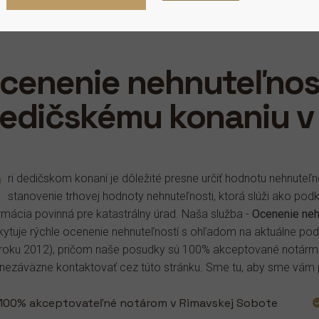
cenenie nehnuteľnost
edičskému konaniu v
P
ri dedičskom konaní je dôležité presne určiť hodnotu nehnuteľ
stanovenie trhovej hodnoty nehnuteľnosti, ktorá slúži ako pod
rmácia povinná pre katastrálny úrad. Naša služba -
Ocenenie neh
ytuje rýchle ocenenie nehnuteľností s ohľadom na aktuálne pod
roku 2012), pričom naše posudky sú 100% akceptované notármi 
nezáväzne kontaktovať cez túto stránku. Sme tu, aby sme vám pomo
100% akceptovateľné notárom v Rimavskej Sobote