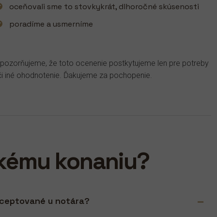
oceňovali sme to stovkykrát, dlhoročné skúsenosti
poradíme a usmerníme
pozorňujeme, že toto ocenenie postkytujeme len pre potreby
či iné ohodnotenie. Ďakujeme za pochopenie.
skému konaniu?
akceptované u notára?