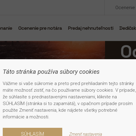
Ocenenie 
onanie
Ocenenie pre notára
Predaj nehnuteľnosti
Dedičsk
O
n
Táto stránka používa súbory cookies
Vážime si vaše súkromie a preto pred prehliadaním tejto stránky
Potreb
máte možnosť zistiť, na čo používame súbory cookies. V prípade,
Vypra
že súhlasíte s prednastavenými nastaveniami, kliknite na
SÚHLASÍM (stránka si to zapamätá), v opačnom prípade prosím
použite Zmeniť nastavenia, kde nájdete všetky potrebné
Objednať
Objednať
Obj
informácie a možnosti.
SÚHLASÍM
Zmeniť nastavenia